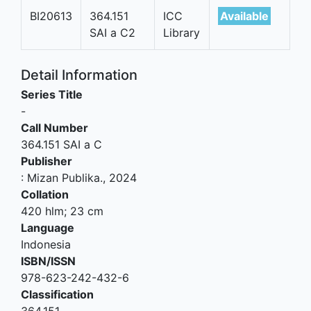
BI20613
364.151
ICC
Available
SAI a C2
Library
Detail Information
Series Title
-
Call Number
364.151 SAI a C
Publisher
:
Mizan Publika
.,
2024
Collation
420 hlm; 23 cm
Language
Indonesia
ISBN/ISSN
978-623-242-432-6
Classification