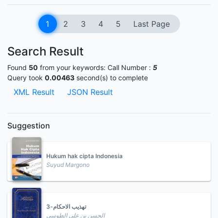
1
2
3
4
5
Last Page
Search Result
Found
50
from your keywords:
Call Number :
5
Query took
0.00463
second(s) to complete
XML Result
JSON Result
Suggestion
Hukum hak cipta Indonesia
Suyud Margono
تهذيب الاحكام-3
الحسن بن علي الطوسي