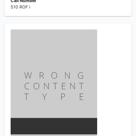
Call Number
510 ROF i