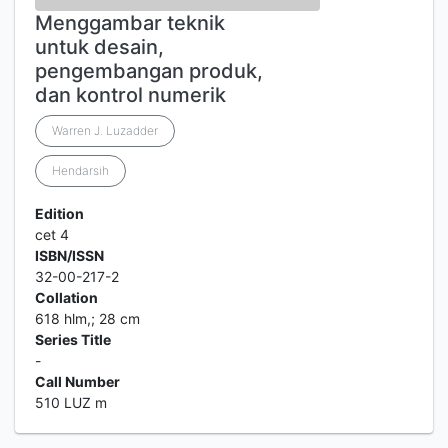
Menggambar teknik
untuk desain,
pengembangan produk,
dan kontrol numerik
Warren J. Luzadder
Hendarsih
Edition
cet 4
ISBN/ISSN
32-00-217-2
Collation
618 hlm,; 28 cm
Series Title
-
Call Number
510 LUZ m