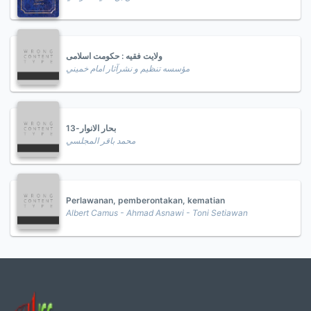
ولایت فقیه : حکومت اسلامی
مؤسسه تنظيم و نشرآثار امام خميني
بحار الانوار-13
محمد باقر المجلسي
Perlawanan, pemberontakan, kematian
Albert Camus - Ahmad Asnawi - Toni Setiawan