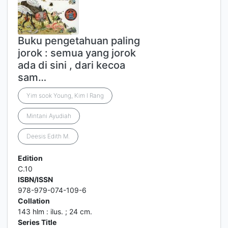
Buku pengetahuan paling
jorok : semua yang jorok
ada di sini , dari kecoa
sam…
Yim sook Young, Kim I Rang
Mintani Ayudiah
Deesis Edith M.
Edition
C.10
ISBN/ISSN
978-979-074-109-6
Collation
143 hlm : ilus. ; 24 cm.
Series Title