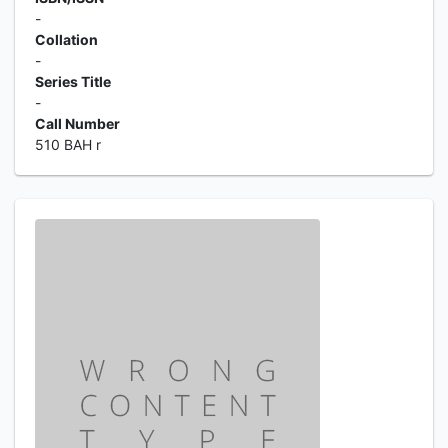
-
Collation
-
Series Title
-
Call Number
510 BAH r