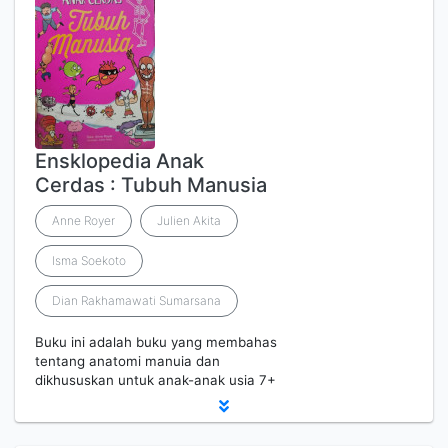
Ensklopedia Anak
Cerdas : Tubuh Manusia
Anne Royer
Julien Akita
Isma Soekoto
Dian Rakhamawati Sumarsana
Buku ini adalah buku yang membahas
tentang anatomi manuia dan
dikhususkan untuk anak-anak usia 7+