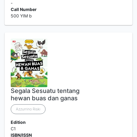
-
Call Number
500 YIM b
Segala Sesuatu tentang
hewan buas dan ganas
Azzurrino Riski
Edition
C1
ISBN/ISSN