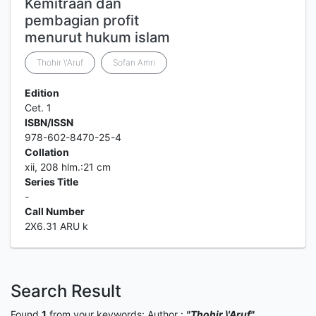
Kemitraan dan
pembagian profit
menurut hukum islam
Thohir \'Aruf
Sofan Amri
Edition
Cet. 1
ISBN/ISSN
978-602-8470-25-4
Collation
xii, 208 hlm.:21 cm
Series Title
-
Call Number
2X6.31 ARU k
Search Result
Found
1
from your keywords:
Author :
"Thohir \'Aruf"