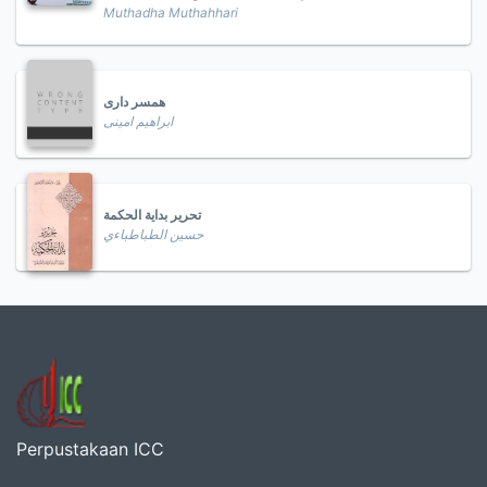
Muthadha Muthahhari
همسر داری
ابراهیم امینی
تحرير بداية الحكمة
حسين الطباطباءي
Perpustakaan ICC