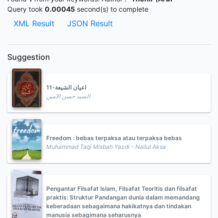
Query took
0.00045
second(s) to complete
XML Result
JSON Result
Suggestion
اعيان الشيعة-11
السيد حسن الامين
Freedom : bebas terpaksa atau terpaksa bebas
Muhammad Taqi Misbah Yazdi - Nailul Aksa
Pengantar Filsafat Islam, Filsafat Teoritis dan filsafat
praktis: Struktur Pandangan dunia dalam memandang
keberadaan sebagaimana hakikatnya dan tindakan
manusia sebagimana seharusnya