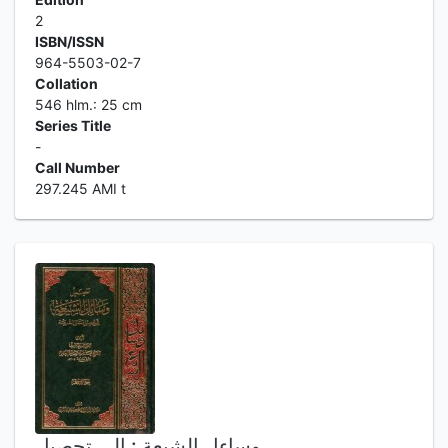
2
ISBN/ISSN
964-5503-02-7
Collation
546 hlm.: 25 cm
Series Title
-
Call Number
297.245 AMI t
وساءل الشيعة : الى تحصيل